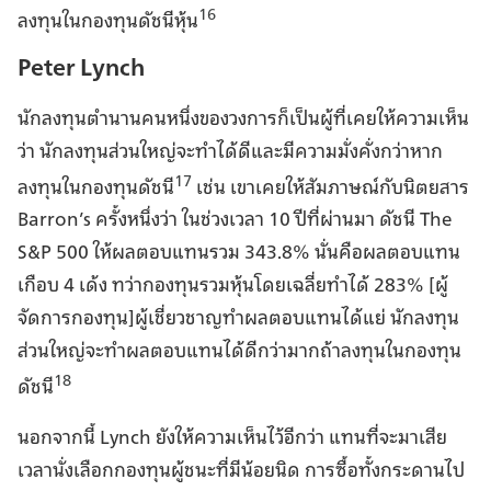
16
ลงทุนในกองทุนดัชนีหุ้น
Peter Lynch
นักลงทุนตำนานคนหนึ่งของวงการก็เป็นผู้ที่เคยให้ความเห็น
ว่า นักลงทุนส่วนใหญ่จะทำได้ดีและมีความมั่งคั่งกว่าหาก
17
ลงทุนในกองทุนดัชนี
เช่น เขาเคยให้สัมภาษณ์กับนิตยสาร
Barron’s ครั้งหนึ่งว่า ในช่วงเวลา 10 ปีที่ผ่านมา ดัชนี The
S&P 500 ให้ผลตอบแทนรวม 343.8% นั่นคือผลตอบแทน
เกือบ 4 เด้ง ทว่ากองทุนรวมหุ้นโดยเฉลี่ยทำได้ 283% [ผู้
จัดการกองทุน]ผู้เชี่ยวชาญทำผลตอบแทนได้แย่ นักลงทุน
ส่วนใหญ่จะทำผลตอบแทนได้ดีกว่ามากถ้าลงทุนในกองทุน
18
ดัชนี
นอกจากนี้ Lynch ยังให้ความเห็นไว้อีกว่า แทนที่จะมาเสีย
เวลานั่งเลือกกองทุนผู้ชนะที่มีน้อยนิด การซื้อทั้งกระดานไป