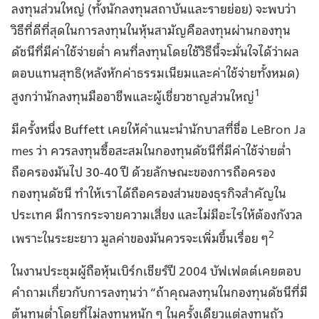
ลงทุนส่วนใหญ่ (ทั้งนักลงทุนสถาบันและรายย่อย) จะพบว่า
วิธีที่ดีที่สุดในการลงทุนในหุ้นสามัญคือลงทุนผ่านกองทุน
ดัชนีที่มีค่าใช้จ่ายต่ำ คนที่ลงทุนโดยใช้วิธีนี้จะมั่นใจได้ว่าผล
ตอบแทนสุทธิ(หลังหักค่าธรรมเนียมและค่าใช้จ่ายทั้งหมด)
1
สูงกว่านักลงทุนมืออาชีพและผู้เชี่ยวชาญส่วนใหญ่
มีครั้งหนึ่ง Buffett เคยให้คำแนะนำนักบาสที่ชื่อ
LeBron Ja
mes
ว่า ควรลงทุนซื้อสะสมในกองทุนดัชนีที่มีค่าใช้จ่ายต่ำ
ถือครองมันไป 30-40 ปี ด้วยลักษณะของการถือครอง
กองทุนดัชนี ทำให้เราได้ถือครองส่วนของธุรกิจสำคัญใน
ประเทศ มีการกระจายความเสี่ยง และไม่มีอะไรให้ต้องกังวล
2
เพราะในระยะยาว มูลค่าของมันควรจะเพิ่มขึ้นเรื่อย ๆ
ในงานประชุมผู้ถือหุ้นเบิร์กเชียร์ปี
2004
บัฟเฟตต์เคยตอบ
คำถามเกี่ยวกับการลงทุนว่า “ถ้าคุณลงทุนในกองทุนดัชนีที่มี
ต้นทุนต่ำโดยที่ไม่ลงทุนหนัก ๆ ในครั้งเดียวแต่ลงทุนถัว