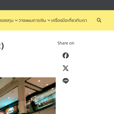
รลงทุน
วางแผนการเงิน
เครื่องมือ
เกี่ยวกับเรา
2)
Share on