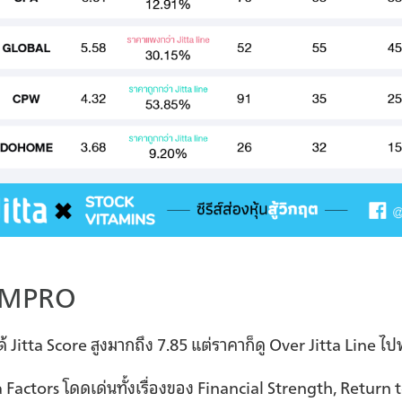
MPRO
ด้ Jitta Score สูงมากถึง 7.85 แต่ราคาก็ดู Over Jitta Line 
a Factors โดดเด่นทั้งเรื่องของ Financial Strength, Return