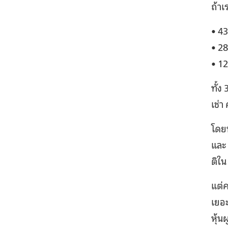
ถ้าเ
• 4
• 28
• 12
ทั้ง
เช่
โดยท
และ 
ติใน
แต่ค
เยอะ
หุ้น