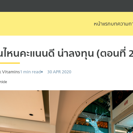
หน้าแรก
บทความกา
arch
r:
้นไหนคะแนนดี น่าลงทุน (ตอนที่ 
k Vitamins
1 min read
30 APR 2020
ticle