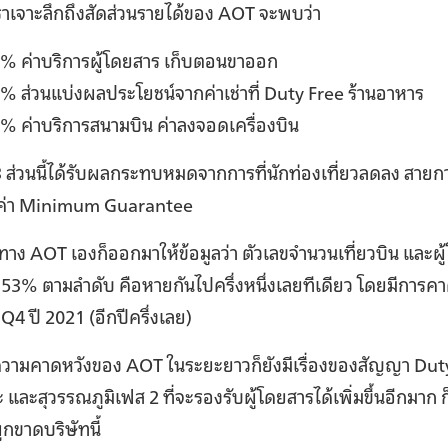
ราเจาะลึกถึงสัดส่วนรายได้ของ AOT จะพบว่า
3% ค่าบริการผู้โดยสาร เก็บตอนขาออก
% ส่วนแบ่งผลประโยชน์จากค่าเช่าที่ Duty Free ร้านอาหาร
% ค่าบริการสนามบิน ค่าลงจอดเครื่องบิน
 3 ส่วนนี้ได้รับผลกระทบหมดจากการที่นักท่องเที่ยวลดลง สาย
า ค่า Minimum Guarantee
าง AOT เองก็ออกมาให้ข้อมูลว่า ตัวเลขจำนวนเที่ยวบิน และผ
53% ตามลำดับ คือหายกันไปครึ่งหนึ่งเลยทีเดียว โดยมีการค
 Q4 ปี 2021 (อีกปีครึ่งเลย)
วามคาดหวังของ AOT ในระยะยาวก็ยังมีเรื่องของสัญญา Duty Fr
 และสุวรรณภูมิเฟส 2 ที่จะรองรับผู้โดยสารได้เพิ่มขึ้นอีกมา
ผูกขาดบริษัทนี้