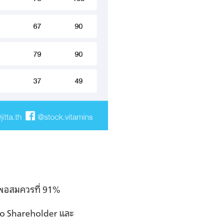
ไปพอสมควรที่ 91%
 to Shareholder และ