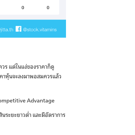
สมควร แต่ในแง่ของราคาก็ดู
าราคาหุ้นจะลงมาพอสมควรแล้ว
ะ Competitive Advantage
้สินระยะยาวต่ำ และมีอัตราการ