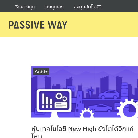
Skip
เรียนลงทุน
ลงทุนเอง
ลงทุนอัตโนมัติ
to
content
Se
fo
Article
หุ้นเทคโนโลยี New High ยังโตได้อีกแค่
ไหน