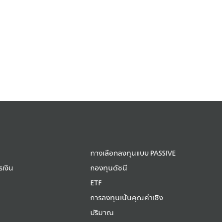
ทางเลือกลงทุนแบบ PASSIVE
เงิน
กองทุนดัชนี
ETF
การลงทุนเน้นคุณค่าเชิง
ปริมาณ