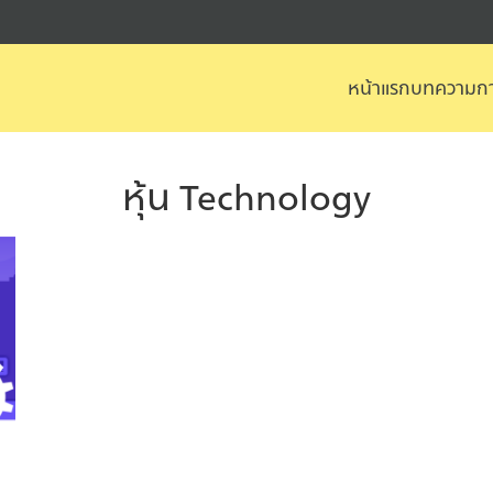
หน้าแรก
บทความกา
arch
r:
หุ้น Technology