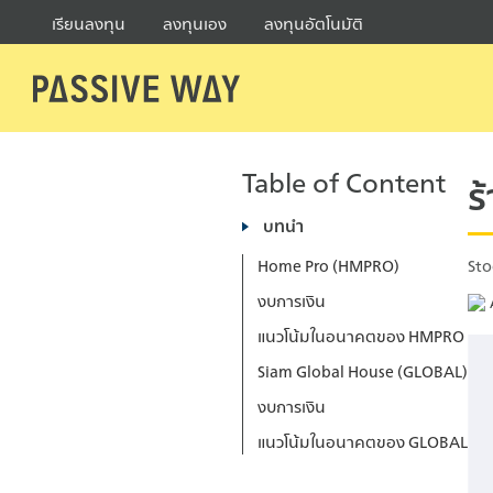
S
เรียนลงทุน
ลงทุนเอง
ลงทุนอัตโนมัติ
k
i
p
t
Se
o
fo
c
Table of Content
ร
o
บทนำ
n
t
Sto
Home Pro (HMPRO)
e
งบการเงิน
n
แนวโน้มในอนาคตของ HMPRO
t
Siam Global House (GLOBAL)
งบการเงิน
แนวโน้มในอนาคตของ GLOBAL