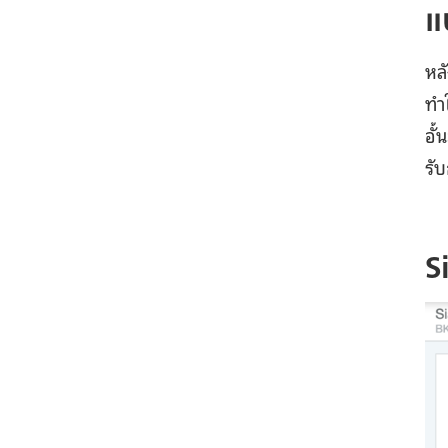
แ
หล
ทำใ
อั
รั
S