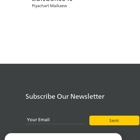
Piyachart Maikaew
Subscribe Our Newsletter