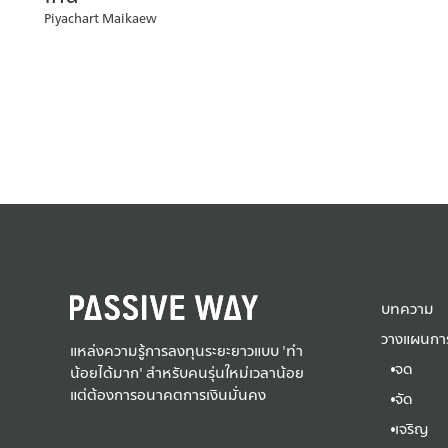
Piyachart Maikaew
บทความ
วางแผนการ
แหล่งความรู้การลงทุนระยะยาวแบบ 'ทำ
จด
น้อยได้มาก' สำหรับคนรุ่นใหม่เวลาน้อย
แต่ต้องการอนาคตการเงินมั่นคง
จัด
เจริญ