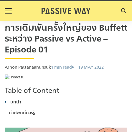
S
k
Search
i
for:
การเดิมพันครั้งใหญ่ของ Buffett
p
t
ระหว่าง Passive vs Active –
o
Episode 01
c
o
n
Arnon Pattanaanunsuk
1 min read
19 MAY 2022
t
e
Podcast
n
Table of Content
t
บทนำ
คำศัพท์ที่ควรรู้