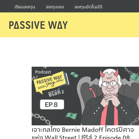
Skip
เรียนลงทุน
ลงทุนเอง
ลงทุนอัตโนมัติ
to
content
Se
fo
Podcast
เจาะกลโกง Bernie Madoff โคตรปีศาจ
แห่ง Wall Street | ซีรีส์ 2 Episode 08