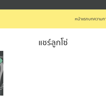
หน้าแรก
บทความกา
arch
r:
แชร์ลูกโซ่