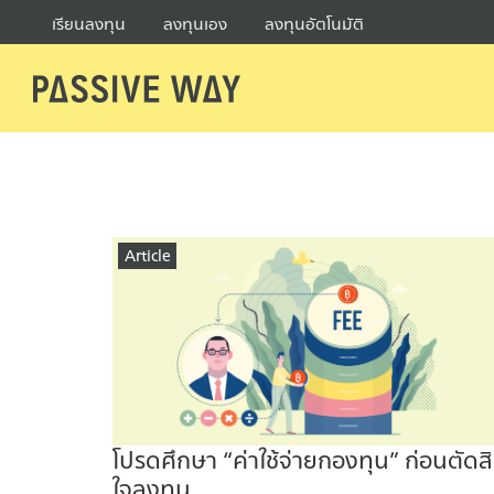
Skip
เรียนลงทุน
ลงทุนเอง
ลงทุนอัตโนมัติ
to
content
Se
fo
Article
โปรดศึกษา “ค่าใช้จ่ายกองทุน” ก่อนตัดส
ใจลงทุน