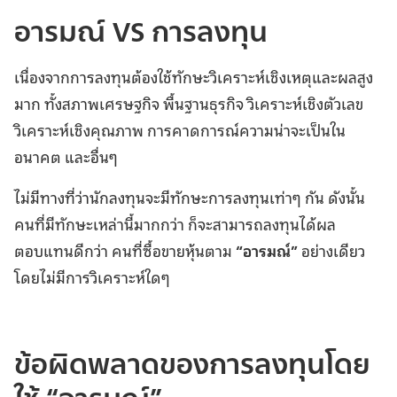
อารมณ์ VS การลงทุน
เนื่องจากการลงทุนต้องใช้ทักษะวิเคราะห์เชิงเหตุและผลสูง
มาก ทั้งสภาพเศรษฐกิจ พื้นฐานธุรกิจ วิเคราะห์เชิงตัวเลข
วิเคราะห์เชิงคุณภาพ การคาดการณ์ความน่าจะเป็นใน
อนาคต และอื่นๆ
ไม่มีทางที่ว่านักลงทุนจะมีทักษะการลงทุนเท่าๆ กัน ดังนั้น
คนที่มีทักษะเหล่านี้มากกว่า ก็จะสามารถลงทุนได้ผล
ตอบแทนดีกว่า คนที่ซื้อขายหุ้นตาม
“อารมณ์”
อย่างเดียว
โดยไม่มีการวิเคราะห์ใดๆ
ข้อผิดพลาดของการลงทุนโดย