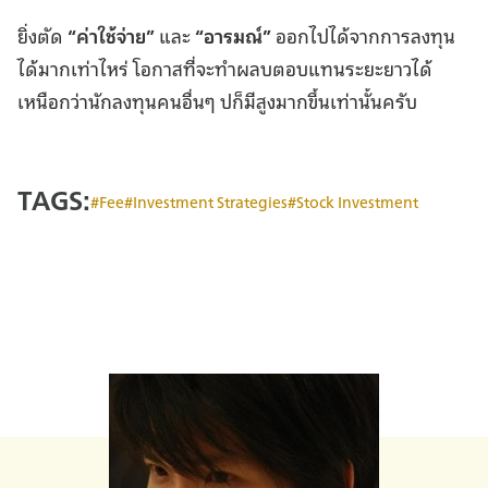
ยิ่งตัด
“ค่าใช้จ่าย”
และ
“อารมณ์”
ออกไปได้จากการลงทุน
ได้มากเท่าไหร่ โอกาสที่จะทำผลบตอบแทนระยะยาวได้
เหนือกว่านักลงทุนคนอื่นๆ ปก็มีสูงมากขึ้นเท่านั้นครับ
TAGS:
Fee
Investment Strategies
Stock Investment