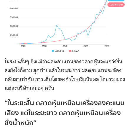
ในระยะสั้นๆ ถึงแม้ว่าผลตอบแทนของตลาดหุ้นจะแกว่งขึ้น
ลงยังไงก็ตาม สุดท้ายแล้วในระยะยาว ผลตอบแทนจะต้อง
กลับมาเท่ากับ การเติบโตของกำไร+เงินปันผล โดยรวมของ
แต่ละบริษัทเสมอๆ ครับ
“ในระยะสั้น ตลาดหุ้นเหมือนเครื่องลงคะแนน
เสียง แต่ในระยะยาว ตลาดหุ้นเหมือนเครื่อง
ชั่งน้ำหนัก”