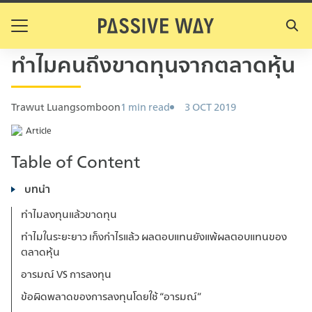
S
k
Search
i
for:
ทำไมคนถึงขาดทุนจากตลาดหุ้น
p
t
o
Trawut Luangsomboon
1 min read
3 OCT 2019
c
o
Article
n
Table of Content
t
e
บทนำ
n
ทำไมลงทุนแล้วขาดทุน
t
ทำไมในระยะยาว เก็งกำไรแล้ว ผลตอบแทนยังแพ้ผลตอบแทนของ
ตลาดหุ้น
อารมณ์ VS การลงทุน
ข้อผิดพลาดของการลงทุนโดยใช้ “อารมณ์”