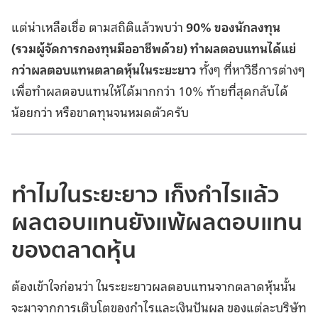
แต่น่าเหลือเชื่อ ตามสถิติแล้วพบว่า
90% ของนักลงทุน
(รวมผู้จัดการกองทุนมืออาชีพด้วย) ทำผลตอบแทนได้แย่
กว่าผลตอบแทนตลาดหุ้นในระยะยาว
ทั้งๆ ที่หาวิธีการต่างๆ
เพื่อทำผลตอบแทนให้ได้มากกว่า 10% ท้ายที่สุดกลับได้
น้อยกว่า หรือขาดทุนจนหมดตัวครับ
ทำไมในระยะยาว เก็งกำไรแล้ว
ผลตอบแทนยังแพ้ผลตอบแทน
ของตลาดหุ้น
ต้องเข้าใจก่อนว่า ในระยะยาวผลตอบแทนจากตลาดหุ้นนั้น
จะมาจากการเติบโตของกำไรและเงินปันผล ของแต่ละบริษัท