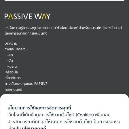
แหล่งความรู้การลงทุนระยะยาวแบบ'ทำน้อยได้มาก' สำหรับคนรุ่นใหม่เวลาน้อย แต่
ต้องการอนาคตการเงินมั่นคง
บทความ
วางแผนการเงิน
จด
จัด
เจริญ
เครื่องมือ
เกี่ยวกับเรา
ทางเลือกลงทุนแบบ PASSIVE
กองทุนดัชนี
ETF
การลงทุนเน้นคุณค่าเชิงปริมาณ
กองทุนบริหารด้วย AI
นโยบายการใช้และการจัดการคุกกี้
เว็บไซต์นี้เก็บข้อมูลการใช้งานเว็บไซต์ (Cookies) เพื่อมอบ
ประสบการณ์ที่ดีที่สุดให้คุณ การใช้งานเว็บไซต์เป็นการยอมรับ
เงื่อนไข
นโยบายคุกกี้