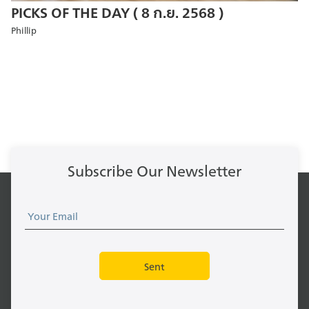
PICKS OF THE DAY ( 8 ก.ย. 2568 )
Phillip
Subscribe Our Newsletter