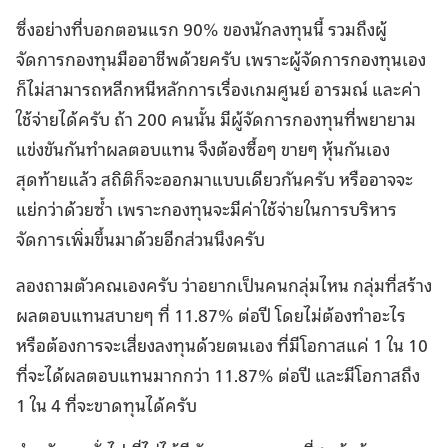
ซึ่งอย่างที่บอกตอนแรก 90% ของนักลงทุนนี้ รวมถึงผู้
จัดการกองทุนมืออาชีพด้วยครับ เพราะผู้จัดการกองทุนเอง
ก็ไม่สามารถหลีกหนีหลักการเรื่องเกมศูนย์ อารมณ์ และค่า
ใช้จ่ายได้ครับ ถ้า 200 คนนั้น มีผู้จัดการกองทุนที่พยายาม
แข่งขันกันทำผลตอบแทน จึงต้องซื้อๆ ขายๆ หุ้นกันเอง
สุดท้ายแล้ว สถิติก็จะออกมาแบบเดียวกันครับ หรืออาจจะ
แย่กว่าด้วยซ้ำ เพราะกองทุนจะมีค่าใช้จ่ายในการบริหาร
จัดการเพิ่มขึ้นมาด้วยอีกส่วนนึงครับ
ลองถามตัวคณเองครับ ว่าอยากเป็นคนกลุ่มไหน กลุ่มที่สร้าง
ผลตอบแทนสบายๆ ที่ 11.87% ต่อปี โดยไม่ต้องทำอะไร
หรือต้องการจะเสี่ยงลงทุนด้วยตนเอง ที่มีโอกาสแค่ 1 ใน 10
ที่จะได้ผลตอบแทนมากกว่า 11.87% ต่อปี และมีโอกาสถึง
1 ใน 4 ที่จะขาดทุนได้ครับ