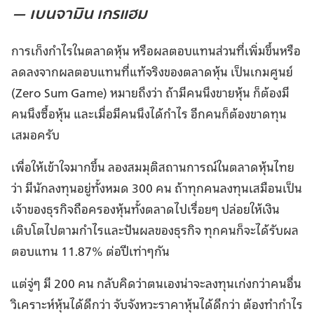
— เบนจามิน เกรแฮม
การเก็งกำไรในตลาดหุ้น หรือผลตอบแทนส่วนที่เพิ่มขึ้นหรือ
ลดลงจากผลตอบแทนที่แท้จริงของตลาดหุ้น เป็นเกมศูนย์
(Zero Sum Game) หมายถึงว่า ถ้ามีคนนึงขายหุ้น ก็ต้องมี
คนนึงซื้อหุ้น และเมื่อมีคนนึงได้กำไร อีกคนก็ต้องขาดทุน
เสมอครับ
เพื่อให้เข้าใจมากขึ้น ลองสมมุติสถานการณ์ในตลาดหุ้นไทย
ว่า มีนักลงทุนอยู่ทั้งหมด 300 คน ถ้าทุกคนลงทุนเสมือนเป็น
เจ้าของธุรกิจถือครองหุ้นทั้งตลาดไปเรื่อยๆ ปล่อยให้เงิน
เติบโตไปตามกำไรและปันผลของธุรกิจ ทุกคนก็จะได้รับผล
ตอบแทน 11.87% ต่อปีเท่าๆกัน
แต่จู่ๆ มี 200 คน กลับคิดว่าตนเองน่าจะลงทุนเก่งกว่าคนอื่น
วิเคราะห์หุ้นได้ดีกว่า จับจังหวะราคาหุ้นได้ดีกว่า ต้องทำกำไร