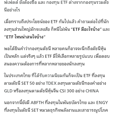
ฟเฟตต์ ยังต้องซื้อ
และ
กองทุน ETF ต่างจากกองทุนรวมดัช
นีอย่างไร
เมื่อทราบถึงประโยชน์ของ ETF กันไปแล้ว คำถามต่อไปที่นัก
ลงทุนส่วนใหญ่มักจะสงสัย ก็หนีไม่พ้น “
ETF มีอะไรบ้าง
” และ
“
ETF ไหนน่าสนใจบ้าง
“
พอได้ยินคำว่ากองทุนดัชนี หลายคนก็อาจจะนึกถึงดัชนีหุ้น
เป็นหลัก แต่จริงๆ แล้ว ETF มีให้เลือกหลายรูปแบบ เพื่อตอบ
สนองความต้องการที่หลากหลายของนักลงทุน
ในประเทศไทย
ที่ได้รับความนิยม
กันก็จะเป็น ETF ที่ลงทุน
ตามดัชนี SET 50 อย่าง
TDEX
ลงทุนตามดัชนีทองคำอย่าง
GLD
หรือลงทุนตามดัชนีหุ้นจีน CSI 300 อย่าง
CHINA
นอกจากนี้ยังมี
ABFTH
ที่ลงทุนในพันธบัตรไทย และ
ENGY
ที่ลงทุนในดัชนี SET หมวดธุรกิจพลังงานและสาธารณูปโภค