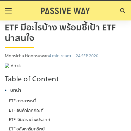
S
k
Search
i
for:
ETF มีอะไรบ้าง พร้อมชี้เป้า ETF
p
t
น่าสนใจ
o
c
o
Monsicha Hoonsuwan
4 min read
24 SEP 2020
n
Article
t
e
Table of Content
n
t
บทนำ
ETF ตราสารหนี้
ETF สินค้าโภคภัณฑ์
ETF เงินตราต่างประเทศ
ETF อสังหาริมทรัพย์