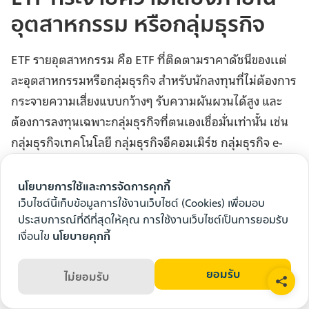
อุตสาหกรรม หรือกลุ่มธุรกิจ
ETF รายอุตสาหกรรม คือ ETF ที่ติดตามราคาดัชนีของเเต่
ละอุตสาหกรรมหรือกลุ่มธุรกิจ สำหรับนักลงทุนที่ไม่ต้องการ
กระจายความเสี่ยงแบบกว้างๆ รับความผันผวนได้สูง และ
ต้องการลงทุนเฉพาะกลุ่มธุรกิจที่ตนเองเชื่อมั่นเท่านั้น เช่น
กลุ่มธุรกิจเทคโนโลยี กลุ่มธุรกิจอีคอมเมิร์ช กลุ่มธุรกิจ e-
sports เป็นต้น
นโยบายการใช้และการจัดการคุกกี้
ตัวอย่าง ETF กระจายความเสี่ยงภายในอุตสาหกรรม
เว็บไซต์นี้เก็บข้อมูลการใช้งานเว็บไซต์ (Cookies) เพื่อมอบ
ประสบการณ์ที่ดีที่สุดให้คุณ การใช้งานเว็บไซต์เป็นการยอมรับ
EBANK
ลงทุนในหุ้นที่เป็นส่วนประกอบของดัชนีหมวด
เงื่อนไข
นโยบายคุกกี้
ธุรกิจ SET Banking
WisdomTree Cloud Computing Fund
(WCLD)
ยอมรับ
ไม่ยอมรับ
อ้างอิงดัชนี BVP Nasdaq Emerging Cloud Index เพื่อ
รองรับการลงทุนในอุตสาหกรรมเติบโตสูงอย่างคลาวด์