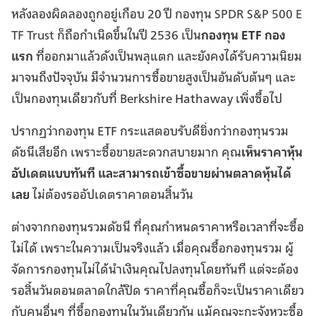
หลังลองผิดลองถูกอยู่เกือบ 20 ปี กองทุน
SPDR S&P 500 E
TF Trust
ก็ถือกำเนิดขึ้นในปี 2536 เป็น
กองทุน ETF กอง
แรก
ที่ออกมาแล้วดังเป็นพลุแตก และยังคงได้รับความนิยม
มาจนถึงปัจจุบัน มีจำนวนการซื้อขายสูงเป็นอันดับต้นๆ และ
เป็นกองทุนเดียวกับที่ Berkshire Hathaway เพิ่งซื้อไป
ปรากฏว่ากองทุน ETF กระแสตอบรับดียิ่งกว่ากองทุนรวม
ดัชนีเสียอีก เพราะซื้อขายสะดวกสบายมาก คุณ
เห็นราคาหุ้น
อัปเดตแบบทันที และสามารถเข้าซื้อขายผ่านตลาดหุ้นได้
เลย
ไม่ต้องรออัปเดตราคาตอนสิ้นวัน
ต่างจากกองทุนรวมดัชนี ที่คุณกำหนดราคาหรือเวลาที่จะซื้อ
ไม่ได้ เพราะในความเป็นจริงแล้ว เมื่อคุณซื้อกองทุนรวม ผู้
จัดการกองทุนไม่ได้นำเงินคุณไปลงทุนโดยทันที แต่จะต้อง
รอสิ้นวันตอนตลาดใกล้ปิด ราคาที่คุณซื้อก็จะเป็นราคาเดียว
กับคนอื่นๆ ที่ซื้อกองทุนในวันเดียวกัน แม้คุณจะกะจังหวะซื้อ