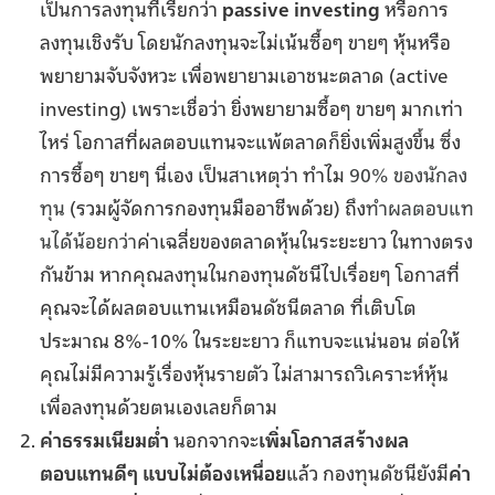
เป็นการลงทุนที่เรียกว่า
passive investing
หรือการ
ลงทุนเชิงรับ โดยนักลงทุนจะไม่เน้นซื้อๆ ขายๆ หุ้นหรือ
พยายามจับจังหวะ เพื่อพยายามเอาชนะตลาด (active
investing) เพราะเชื่อว่า ยิ่งพยายามซื้อๆ ขายๆ มากเท่า
ไหร่ โอกาสที่ผลตอบแทนจะแพ้ตลาดก็ยิ่งเพิ่มสูงขึ้น ซึ่ง
การซื้อๆ ขายๆ นี่เอง เป็นสาเหตุว่า ทำไม
90% ของนักลง
ทุน
(รวมผู้จัดการกองทุนมืออาชีพด้วย) ถึง
ทำผลตอบแท
นได้น้อยกว่า
ค่าเฉลี่ยของตลาดหุ้นในระยะยาว ในทางตรง
กันข้าม หากคุณลงทุนในกองทุนดัชนีไปเรื่อยๆ โอกาสที่
คุณจะได้ผลตอบแทนเหมือนดัชนีตลาด ที่เติบโต
ประมาณ 8%-10% ในระยะยาว ก็แทบจะแน่นอน ต่อให้
คุณไม่มีความรู้เรื่องหุ้นรายตัว ไม่สามารถวิเคราะห์หุ้น
เพื่อลงทุนด้วยตนเองเลยก็ตาม
ค่าธรรมเนียมต่ำ
นอกจากจะ
เพิ่มโอกาสสร้างผล
ตอบแทนดีๆ แบบไม่ต้องเหนื่อย
แล้ว กองทุนดัชนียังมี
ค่า