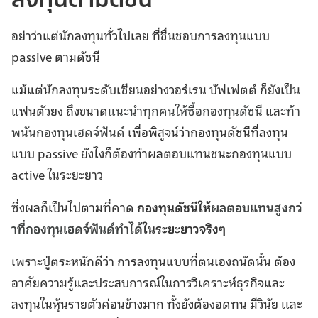
อย่าว่าแต่นักลงทุนทั่วไปเลย ที่ชื่นชอบการลงทุนแบบ
passive ตามดัชนี
แม้แต่นักลงทุนระดับเซียนอย่างวอร์เรน บัฟเฟตต์ ก็ยังเป็น
แฟนตัวยง ถึงขนาด
แนะนำทุกคนให้ซื้อกองทุนดัชนี
และ
ท้า
พนันกองทุนเฮดจ์ฟันด์
เพื่อพิสูจน์ว่ากองทุนดัชนีที่ลงทุน
แบบ passive ยังไงก็ต้องทำผลตอบแทนชนะกองทุนแบบ
active ในระยะยาว
ซี่งผลก็เป็นไปตามที่คาด
กองทุนดัชนีให้
ผลตอบแทนสูงกว่
าที่กองทุนเฮดจ์ฟันด์ทำได้
ในระยะยาวจริงๆ
เพราะปู่ตระหนักดีว่า การลงทุนแบบที่ตนเองถนัดนั้น ต้อง
อาศัยความรู้และประสบการณ์ในการวิเคราะห์ธุรกิจและ
ลงทุนในหุ้นรายตัวค่อนข้างมาก ทั้งยังต้องอดทน มีวินัย เเละ