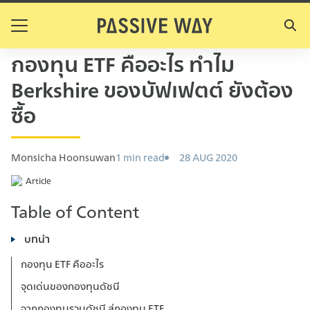
S
k
Search
i
for:
กองทุน ETF คืออะไร ทำไม
p
t
Berkshire ของบัฟเฟตต์ ยังต้อง
o
ซื้อ
c
o
n
Monsicha Hoonsuwan
1 min read
28 AUG 2020
t
e
Article
n
Table of Content
t
บทนำ
กองทุน ETF คืออะไร
จุดเด่นของกองทุนดัชนี
จากกองทุนรวมดัชนี สู่กองทุน ETF