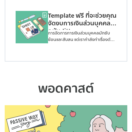
จะช่วยให้คุณเข้าใจและลงทุนใน
Exchange-Traded Funds (ETFs) ได้
Template ฟรี ที่จะช่วยคุณ
อย่างมีประสิทธิภาพ คู่มือที่อธิบาย
แนวคิดของ ETF และให้คำแนะนำทีละ
จัดงบการเงินส่วนบุคคล
ขั้นตอนในการสร้างพอร์ตโฟลิโอที่
ฉบับ Jitta
การจัดการการเงินส่วนบุคคลมักซับ
แข็งแกร่งผ่านขุมพลังของการลงทุน
ซ้อนและสับสน แต่เรากำลังทำเรื่องดัง
แบบ Passive E-Book ที่เปรียบเสมือน
กล่าวให้ง่ายขึ้นสำหรับคุณด้วย ไฟล์
พาสปอร์ตสู่จักรวาลอันน่าตื่นเต้นของ
Template ฟรี! ที่ถูกออกแบบมาเพื่อ
ETF ที่อธิบายผ่านภาษาที่เข้าใจง่ายไม่
ช่วยให้คุณพัฒนาและ ‘จด’ บันทึกงบ
ซับซ้อน และจะช่วยเพิ่มพูนความมั่งคั่ง
การเงินส่วนบุคคลที่เรียบง่ายแต่มี
ของคุณในระยะยาวได้อย่างชัดเจน
ประสิทธิภาพ Template ที่จะช่วยปูพื้น
เหมาะกับนักลงทุนทุกคนทั้ง รุ่นใหม่
ฐานให้คุณเห็นภาพและเข้าใจสถานะ
และ รุ่นเก๋า ร่วมเจาะความลับสู่ความ
พอดคาสต์
ทางการเงินของคุณมากยิ่งขึ้น ทั้งใน
มั่งคั่งกับการลงทุนแบบ Passive กับ
ส่วนของ รายได้ ค่าใช้จ่าย ทรัพย์สิน
การกระจายความเสี่ยงด้วย ETF ที่ได้รับ
และ หนี้สิน ของคุณได้อย่างชัดเจน
ความไว้วางใจจากนักลงทุนทั่วโลก
หลังจากที่คุณเห็นภาพ ขั้นต่อไปคือ
แม้แต่นักลงทุนระดับตำนานอย่าง
การ ‘จัด’ เงินของคุณอย่างเป็นระบบ
Warren Buffett ยังมีติดพอร์ตเอาไว้
จัดการเงินของคุณอย่างมีประสิทธิภาพ
จนถึงปัจจุบันเริ่มต้นเส้นทางลงทุนแบบ
และ เข้าใจง่าย ทำให้คุณมั่นใจว่าจะได้ใช้
Passive ทำน้อยได้มาก ผ่านการอ่าน
ทุกบาททุกสตางค์อย่างคุ้มค่า รวมไป
The Passive Way Guide to ETF โดย