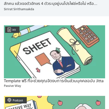
สักคน แล้วเจอตัวอักษร 4 ตัวระบุอยู่บนโปรไฟล์หรือไม่ หรือ
Sirirat Sirithamsakda
โปรไฟล์ของคุณอาจจะมีระบุอยู่ด้วยเหมือนกัน ตัวอักษร 4 ตัวที่ว่า
คือผลลัพธ์ของแบบทดสอบบุคลิกภาพที่เรียกว่า MBTI หรือ
Myers-Briggs Type Indicator เป็นเหมือนเครื่องมือที่ใช้ชี้วัดการรับ
รู้และการตัดสินใจของมนุษย์ จากการศึกษาและสังเกตพฤติกรรม
จด
มนุษย์ของ Carl Gustav Jung จิตแพทย์ชาวสวิส ผู้ก่อตั้งแนวคิด
จิตวิทยาวิเคราะห์ (Analytical Psychology) และถูกพัฒนาขึ้นโดย
Katharine Cook Briggs และ Isabel Briggs Myers จนออกมาเป็น
16 บุคลิกภาพ (Personality Types) เช่น ISFP INFT ISTJ ESTP
เป็นต้น MBTI ถือเป็นการทดสอบบุคลิกภาพที่ได้รับความนิยม
อย่างมาก เป็นหนึ่งใน Personality Traits ที่หลายคนเคยทดสอบ
และจำได้ขึ้นใจ แต่ยังมีอีกแบบทดสอบหนึ่งที่เป็นที่นิยมไม่แพ้กัน
นั้นก็คือ Big 5 Personality Traits หรือ […]
Template ฟรี ที่จะช่วยคุณจัดงบการเงินส่วนบุคคลฉบับ Jitta
Passive Way
Podcast