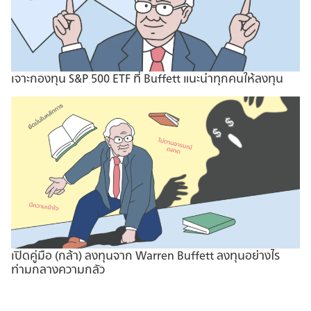
เจาะกองทุน S&P 500 ETF ที่ Buffett แนะนำทุกคนให้ลงทุน
เปิดคู่มือ (กล้า) ลงทุนจาก Warren Buffett ลงทุนอย่างไร
ท่ามกลางความกลัว