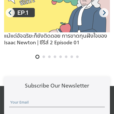
ถึงเพิ่มวินัยทางการเงินของคุณให้ดียิ่ง
คุณสามารถ ดาวน์โหลด E-book ได้ที่
ขึ้น และหลังจากที่เงินของคุณเป็นระบบ
นี่
มากขึ้น ถึงเวลาที่จะให้เงินทำงานให้กับ
คุณด้วยการ ‘เจริญ’ วางแผนการออม
รวมถึงแบ่งเงินของคุณไปลงทุนใน
สินทรัพย์ที่คุณต้องการ เพิ่มความ
แม้แต่อัจฉริยะก็ยังติดดอย การขาดทุนฝังใจของ
มั่งคั่งให้กับคุณในระยะยาว คว้าโอกาส
Isaac Newton | ซีรีส์ 2 Episode 01
ควบคุมการเงินของคุณ ด้วยการ
ดาวน์โหลด Template ฟรี เพื่อเส้น
ทางการเงินที่ดีและมั่งคั่งของคุณได้
แล้ววันนี้กับการ ‘จัด’ งบการเงินส่วน
บุคคลอย่างมีประสิทธิภาพสไตล์ Jitta
Subscribe Our Newsletter