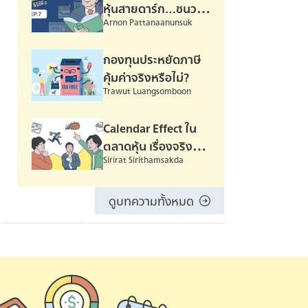
หุ้นสายดาร์ก…ชนวน
Arnon Pattanaanunsuk
วิกฤต ‘ต้มยำกุ้ง’ | ซี
รีส์ 2 Episode 07
กองทุนประหยัดภาษี
คุ้มค่าจริงหรือไม่?
Trawut Luangsomboon
Calendar Effect ใน
ตลาดหุ้น เรื่องจริง
Sirirat Sirithamsakda
หรืออุปาทานหมู่
ดูบทความทั้งหมด