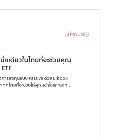
ดูทั้งหมด
ึ่งเดียวในไทยที่จะช่วยคุณ
น ETF
ทางการลงทุนแบบ Passive ด้วย E-book
ะเทศไทยที่จะช่วยให้คุณเข้าใจและลงทุน
Traded Funds (ETFs) ได้อย่างมี
ู่มือที่อธิบายแนวคิดของ ETF และให้คำ
นตอนในการสร้างพอร์ตโฟลิโอที่แข็งแกร่ง
องการลงทุนแบบ Passive E-Book ที่
พาสปอร์ตสู่จักรวาลอันน่าตื่นเต้นของ
ผ่านภาษาที่เข้าใจง่ายไม่ซับซ้อน และจะ
วามมั่งคั่งของคุณในระยะยาวได้อย่าง