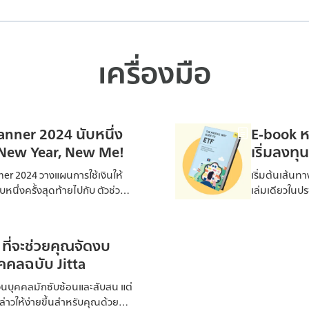
เครื่องมือ
lanner 2024 นับหนึ่ง
E-book หน
ู่ New Year, New Me!
เริ่มลงทุ
ner 2024 วางแผนการใช้เงินให้
เริ่มต้นเส้น
ับหนึ่งครั้งสุดท้ายไปกับ ตัวช่วย
เล่มเดียวในปร
วสู้เป้าหมายได้ไม่ยาก
ใน Exchange-
ประสิทธิภาพ ค
แนะนำทีละขั้
ที่จะช่วยคุณจัดงบ
ผ่านขุมพลังข
คคลฉบับ Jitta
เปรียบเสมือน
ETF ที่อธิบาย
วนบุคคลมักซับซ้อนและสับสน แต่
ช่วยเพิ่มพูนค
ล่าวให้ง่ายขึ้นสำหรับคุณด้วย