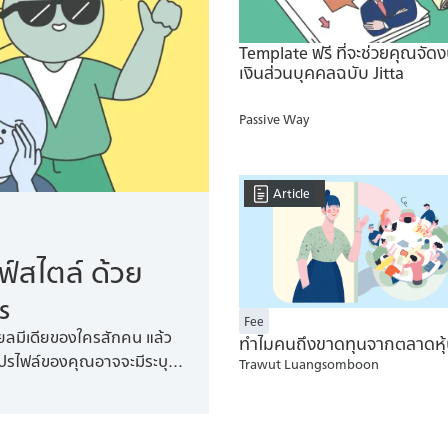
Template ฟรี ที่จะช่วยคุณจัด
เงินส่วนบุคคลฉบับ Jitta
Passive Way
Article
ฟ์สไตล์ ด้วย
s
Fee
ียลมีเดียของใครสักคน แล้ว
ทำไมคนถึงขาดทุนจากตลาดหุ
อโปรไฟล์ของคุณอาจจะมีระบุอยู่
Trawut Luangsomboon
ธ์ของแบบทดสอบบุคลิกภาพที่
ป็นเหมือนเครื่องมือที่ใช้ชี้วัด
กษาและสังเกตพฤติกรรมมนุษย์