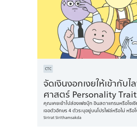
CTC
จัดเงินงอกเงยให้เข้ากับไล
ศาสตร์ Personality Trait
คุณเคยเข้าไปส่องเฟซบุ๊ก อินสตาแกรมหรือโซเช
เจอตัวอักษร 4 ตัวระบุอยู่บนโปรไฟล์หรือไม่ หรื
Sirirat Sirithamsakda
ด้วยเหมือนกัน ตัวอักษร 4 ตัวที่ว่า คือผลลัพ
เรียกว่า MBTI หรือ Myers-Briggs Type Indicator เ
การรับรู้และการตัดสินใจของมนุษย์ จากการศึ