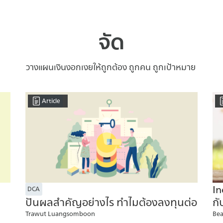
้งแนวคิดจิตวิทยาวิเคราะห์
Katharine Cook Briggs และ
 (Personality Types) เช่น
จัด
ดสอบบุคลิกภาพที่ได้รับ
raits ที่หลายคนเคยทดสอบ
นิยมไม่แพ้กัน นั้นก็คือ Big 5
วางแผนเงินงอกเงยให้ถูกต้อง ถูกคน ถูกเป้าหมาย
Article
In
DCA
กั
ปันผลสำคัญอย่างไร ทำไมต้องลงทุนต่อ
Bea
Trawut Luangsomboon