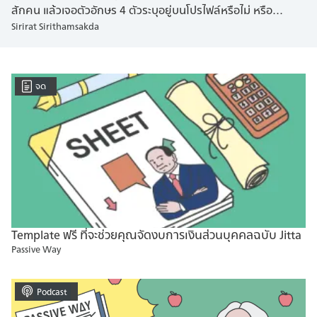
สักคน แล้วเจอตัวอักษร 4 ตัวระบุอยู่บนโปรไฟล์หรือไม่ หรือ
Sirirat Sirithamsakda
โปรไฟล์ของคุณอาจจะมีระบุอยู่ด้วยเหมือนกัน ตัวอักษร 4 ตัวที่ว่า
คือผลลัพธ์ของแบบทดสอบบุคลิกภาพที่เรียกว่า MBTI หรือ
Myers-Briggs Type Indicator เป็นเหมือนเครื่องมือที่ใช้ชี้วัดการรับ
รู้และการตัดสินใจของมนุษย์ จากการศึกษาและสังเกตพฤติกรรม
จด
มนุษย์ของ Carl Gustav Jung จิตแพทย์ชาวสวิส ผู้ก่อตั้งแนวคิด
จิตวิทยาวิเคราะห์ (Analytical Psychology) และถูกพัฒนาขึ้นโดย
Katharine Cook Briggs และ Isabel Briggs Myers จนออกมาเป็น
16 บุคลิกภาพ (Personality Types) เช่น ISFP INFT ISTJ ESTP
เป็นต้น MBTI ถือเป็นการทดสอบบุคลิกภาพที่ได้รับความนิยม
อย่างมาก เป็นหนึ่งใน Personality Traits ที่หลายคนเคยทดสอบ
และจำได้ขึ้นใจ แต่ยังมีอีกแบบทดสอบหนึ่งที่เป็นที่นิยมไม่แพ้กัน
นั้นก็คือ Big 5 Personality Traits หรือ […]
Template ฟรี ที่จะช่วยคุณจัดงบการเงินส่วนบุคคลฉบับ Jitta
Passive Way
Podcast