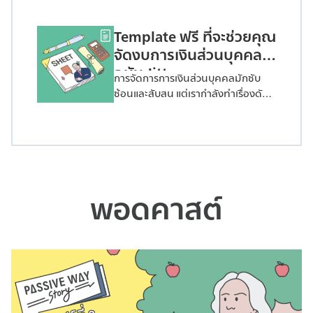
จะช่วยให้คุณเข้าใจและลงทุนใน
Exchange-Traded Funds (ETFs) ได้
Template ฟรี ที่จะช่วยคุณ
อย่างมีประสิทธิภาพ คู่มือที่อธิบาย
แนวคิดของ ETF และให้คำแนะนำทีละ
จัดงบการเงินส่วนบุคคล
ขั้นตอนในการสร้างพอร์ตโฟลิโอที่
ฉบับ Jitta
การจัดการการเงินส่วนบุคคลมักซับ
แข็งแกร่งผ่านขุมพลังของการลงทุน
ซ้อนและสับสน แต่เรากำลังทำเรื่องดัง
แบบ Passive E-Book ที่เปรียบเสมือน
กล่าวให้ง่ายขึ้นสำหรับคุณด้วย ไฟล์
พาสปอร์ตสู่จักรวาลอันน่าตื่นเต้นของ
Template ฟรี! ที่ถูกออกแบบมาเพื่อ
ETF ที่อธิบายผ่านภาษาที่เข้าใจง่ายไม่
ช่วยให้คุณพัฒนาและ ‘จด’ บันทึกงบ
ซับซ้อน และจะช่วยเพิ่มพูนความมั่งคั่ง
การเงินส่วนบุคคลที่เรียบง่ายแต่มี
ของคุณในระยะยาวได้อย่างชัดเจน
ประสิทธิภาพ Template ที่จะช่วยปูพื้น
เหมาะกับนักลงทุนทุกคนทั้ง รุ่นใหม่
ฐานให้คุณเห็นภาพและเข้าใจสถานะ
และ รุ่นเก๋า ร่วมเจาะความลับสู่ความ
พอดคาสต์
ทางการเงินของคุณมากยิ่งขึ้น ทั้งใน
มั่งคั่งกับการลงทุนแบบ Passive กับ
ส่วนของ รายได้ ค่าใช้จ่าย ทรัพย์สิน
การกระจายความเสี่ยงด้วย ETF ที่ได้รับ
และ หนี้สิน ของคุณได้อย่างชัดเจน
ความไว้วางใจจากนักลงทุนทั่วโลก
หลังจากที่คุณเห็นภาพ ขั้นต่อไปคือ
แม้แต่นักลงทุนระดับตำนานอย่าง
การ ‘จัด’ เงินของคุณอย่างเป็นระบบ
Warren Buffett ยังมีติดพอร์ตเอาไว้
จัดการเงินของคุณอย่างมีประสิทธิภาพ
จนถึงปัจจุบันเริ่มต้นเส้นทางลงทุนแบบ
และ เข้าใจง่าย ทำให้คุณมั่นใจว่าจะได้ใช้
Passive ทำน้อยได้มาก ผ่านการอ่าน
ทุกบาททุกสตางค์อย่างคุ้มค่า รวมไป
The Passive Way Guide to ETF โดย