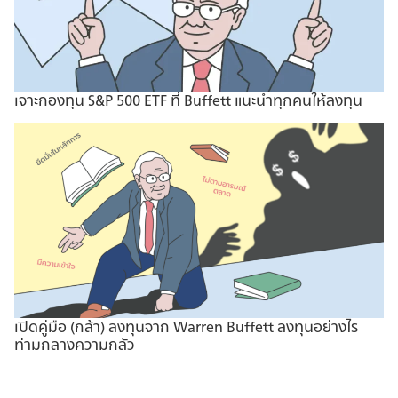
เจาะกองทุน S&P 500 ETF ที่ Buffett แนะนำทุกคนให้ลงทุน
เปิดคู่มือ (กล้า) ลงทุนจาก Warren Buffett ลงทุนอย่างไร
ท่ามกลางความกลัว