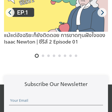
ถึงเพิ่มวินัยทางการเงินของคุณให้ดียิ่ง
คุณสามารถ ดาวน์โหลด E-book ได้ที่
ขึ้น และหลังจากที่เงินของคุณเป็นระบบ
นี่
มากขึ้น ถึงเวลาที่จะให้เงินทำงานให้กับ
คุณด้วยการ ‘เจริญ’ วางแผนการออม
รวมถึงแบ่งเงินของคุณไปลงทุนใน
สินทรัพย์ที่คุณต้องการ เพิ่มความ
แม้แต่อัจฉริยะก็ยังติดดอย การขาดทุนฝังใจของ
มั่งคั่งให้กับคุณในระยะยาว คว้าโอกาส
Isaac Newton | ซีรีส์ 2 Episode 01
ควบคุมการเงินของคุณ ด้วยการ
ดาวน์โหลด Template ฟรี เพื่อเส้น
ทางการเงินที่ดีและมั่งคั่งของคุณได้
แล้ววันนี้กับการ ‘จัด’ งบการเงินส่วน
บุคคลอย่างมีประสิทธิภาพสไตล์ Jitta
Subscribe Our Newsletter